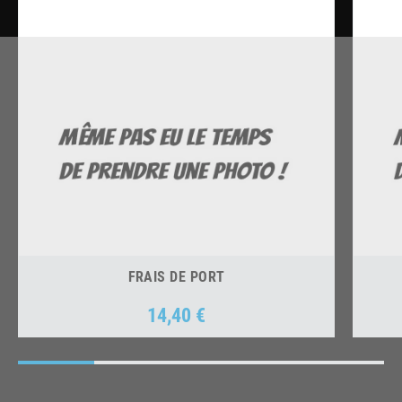
FRAIS DE PORT
14,40 €
Prix