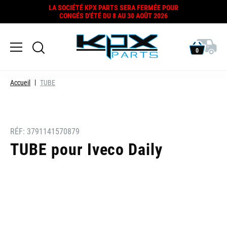
LA SOCIÉTÉ KPX PARTS SERA FERMÉE POUR
CONGÉS D'ÉTÉ DU 8 AU 30 AOÛT 2026
0
Accueil
TUBE
RÉF:
3791141570879
TUBE pour Iveco Daily