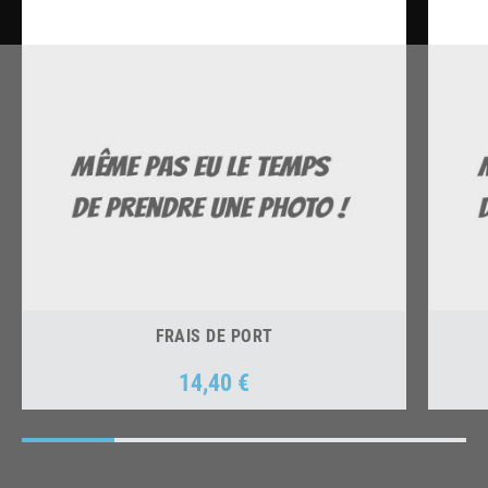
FRAIS DE PORT
14,40 €
Prix