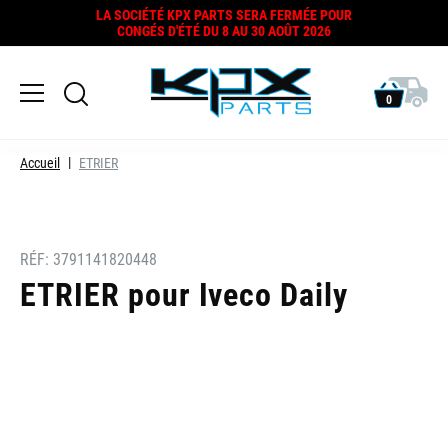
LA SOCIÉTÉ KPX PARTS SERA FERMÉE POUR
CONGÉS D'ÉTÉ DU 8 AU 30 AOÛT 2026
0
Accueil
ETRIER
RÉF:
3791141820448
ETRIER pour Iveco Daily