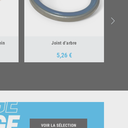
ein
Joint d'arbre
5,26 €
Prix