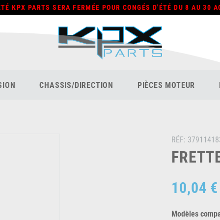
ÉTÉ KPX PARTS SERA FERMÉE POUR CONGÉS D'ÉTÉ DU 8 AU 30 A
SION
CHASSIS/DIRECTION
PIÈCES MOTEUR
RÉF:
37911418
FRETTE
10,04 €
Modèles compat