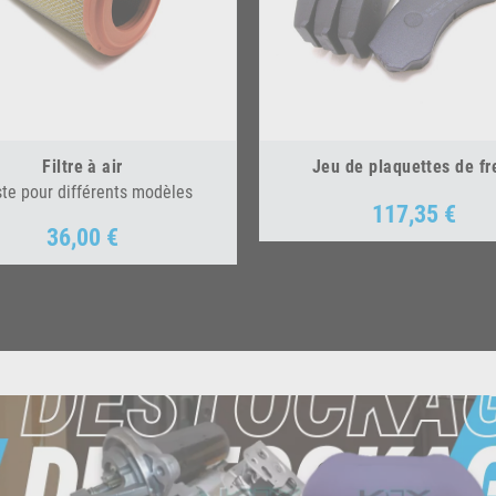
Filtre à air
Jeu de plaquettes de fr
ste pour différents modèles
117,35 €
Prix
36,00 €
Prix