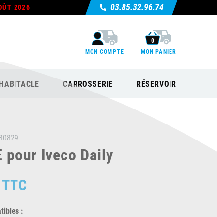
03.85.32.96.74
OÛT 2026
0
MON COMPTE
MON PANIER
HABITACLE
CARROSSERIE
RÉSERVOIR
30829
 pour Iveco Daily
TTC
ibles :