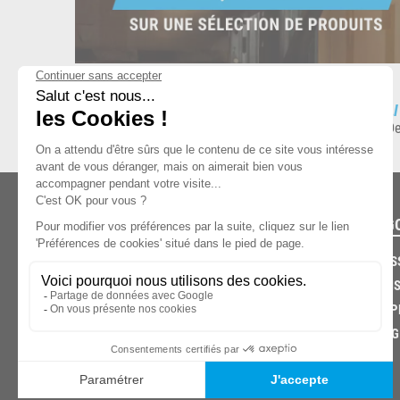
ESPACE DE STOCKAGE
L
8.500 produits en stock
De
CATÉG
CARROS
CHASSIS
03.85.32.96.74
ECHAPP
FREINAG
© 2026 -
KPX PARTS
- SITE CRÉÉ PAR
LET'S CLIC