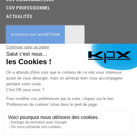
CGV PROFESSIONNEL
ACTUALITÉS
03.85.32.96.74
© 2026 -
KPX PARTS
- SITE CRÉÉ PAR
LET'S CLIC