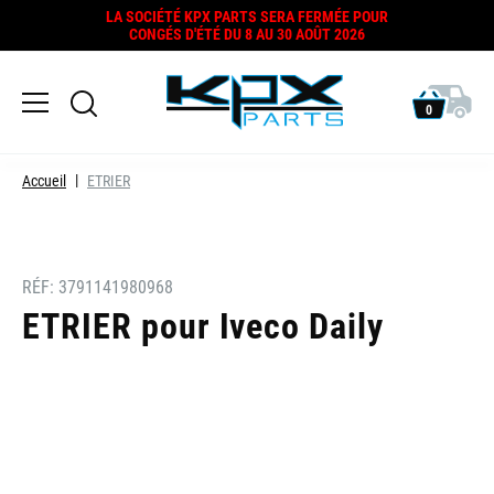
LA SOCIÉTÉ KPX PARTS SERA FERMÉE POUR
CONGÉS D'ÉTÉ DU 8 AU 30 AOÛT 2026
0
Accueil
ETRIER
RÉF:
3791141980968
ETRIER pour Iveco Daily