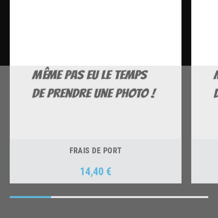
FRAIS DE PORT
14,40 €
Prix