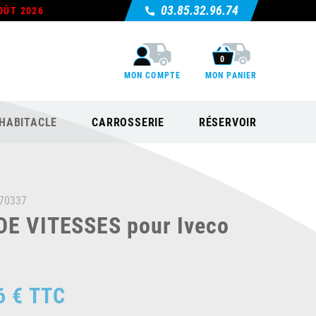
03.85.32.96.74
OÛT 2026
0
MON COMPTE
MON PANIER
HABITACLE
CARROSSERIE
RÉSERVOIR
70337
DE VITESSES pour Iveco
6 €
TTC