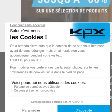
ESPACE DE STOCKAGE
L
8.500 produits en stock
De
CATÉG
CARROS
CHASSIS
03.85.32.96.74
ECHAPP
FREINAG
© 2026 -
KPX PARTS
- SITE CRÉÉ PAR
LET'S CLIC