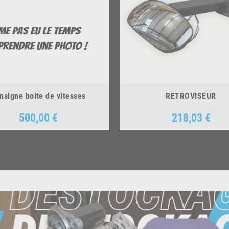
nsigne boite de vitesses
RETROVISEUR
500,00 €
218,03 €
Prix
Prix