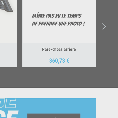
Pare-chocs arrière
360,73 €
Prix