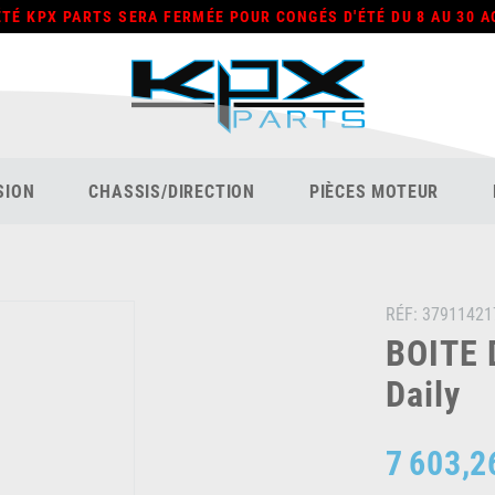
ÉTÉ KPX PARTS SERA FERMÉE POUR CONGÉS D'ÉTÉ DU 8 AU 30 A
SION
CHASSIS/DIRECTION
PIÈCES MOTEUR
RÉF:
37911421
BOITE 
Daily
7 603,2