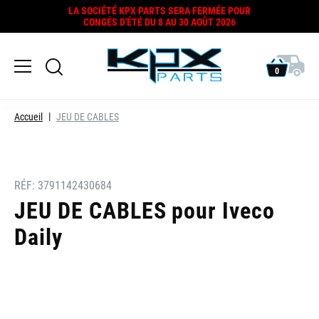
LA SOCIÉTÉ KPX PARTS SERA FERMÉE POUR
CONGÉS D'ÉTÉ DU 8 AU 30 AOÛT 2026
0
Accueil
JEU DE CABLES
RÉF:
3791142430684
JEU DE CABLES pour Iveco
Daily