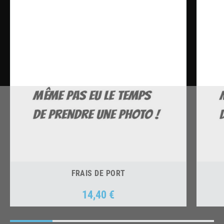
FRAIS DE PORT
14,40 €
Prix