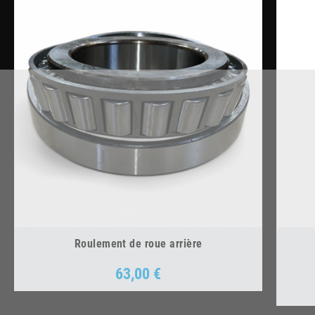
Roulement de roue arrière
63,00 €
Prix