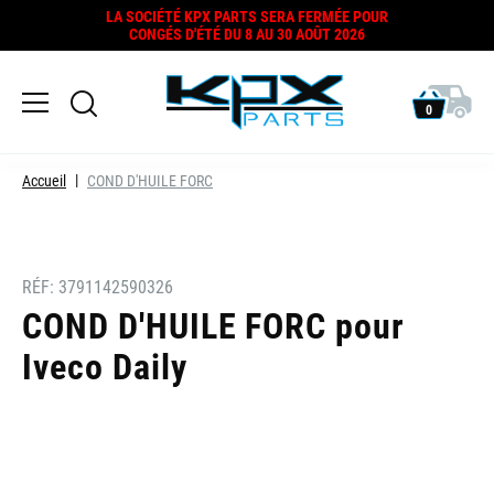
LA SOCIÉTÉ KPX PARTS SERA FERMÉE POUR
CONGÉS D'ÉTÉ DU 8 AU 30 AOÛT 2026
0
Accueil
COND D'HUILE FORC
RÉF:
3791142590326
COND D'HUILE FORC pour
Iveco Daily