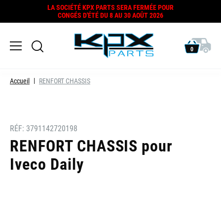
LA SOCIÉTÉ KPX PARTS SERA FERMÉE POUR
CONGÉS D'ÉTÉ DU 8 AU 30 AOÛT 2026
0
Accueil
RENFORT CHASSIS
RÉF:
3791142720198
RENFORT CHASSIS pour
Iveco Daily