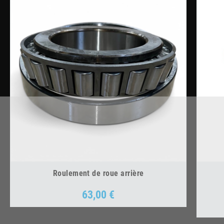
Roulement de roue arrière
63,00 €
Prix