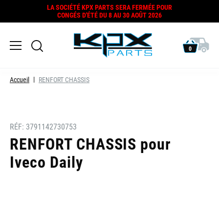
LA SOCIÉTÉ KPX PARTS SERA FERMÉE POUR
CONGÉS D'ÉTÉ DU 8 AU 30 AOÛT 2026
0
Accueil
RENFORT CHASSIS
RÉF:
3791142730753
RENFORT CHASSIS pour
Iveco Daily