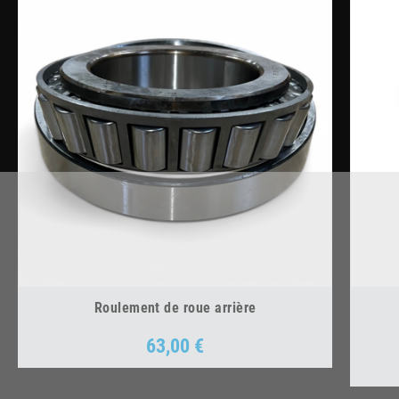
Roulement de roue arrière
63,00 €
Prix