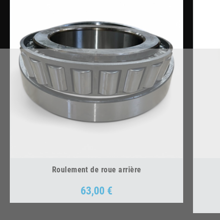
Roulement de roue arrière
63,00 €
Prix