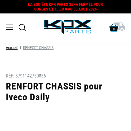
LA SOCIÉTÉ KPX PARTS SERA FERMÉE POUR
CONGÉS D'ÉTÉ DU 8 AU 30 AOÛT 2026
0
Accueil
RENFORT CHASSIS
RÉF:
3791142750836
RENFORT CHASSIS pour
Iveco Daily