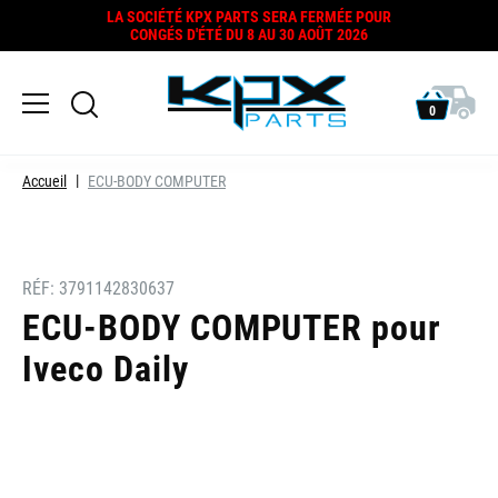
LA SOCIÉTÉ KPX PARTS SERA FERMÉE POUR
CONGÉS D'ÉTÉ DU 8 AU 30 AOÛT 2026
0
Accueil
ECU-BODY COMPUTER
RÉF:
3791142830637
ECU-BODY COMPUTER pour
Iveco Daily