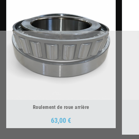
Roulement de roue arrière
63,00 €
Prix