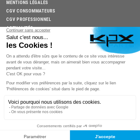
MENTIONS LÉGALES
CGV CONSOMMATEURS
CGV PROFESSIONNEL
ACTUALITÉS
03.85.32.96.74
© 2026 -
KPX PARTS
- SITE CRÉÉ PAR
LET'S CLIC
TROUVEZ LA BONNE PIÈCE RAPIDEMENT
03.85.32.96.74