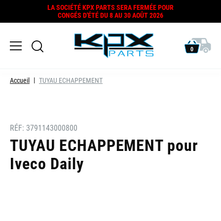
LA SOCIÉTÉ KPX PARTS SERA FERMÉE POUR
CONGÉS D'ÉTÉ DU 8 AU 30 AOÛT 2026
0
Accueil
TUYAU ECHAPPEMENT
RÉF:
3791143000800
TUYAU ECHAPPEMENT pour
Iveco Daily