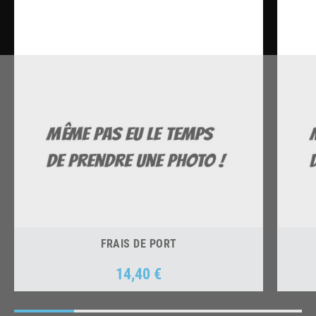
FRAIS DE PORT
14,40 €
Prix