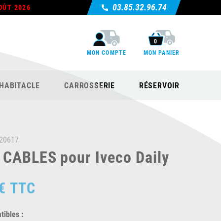
03.85.32.96.74
OÛT 2026
0
MON COMPTE
MON PANIER
HABITACLE
CARROSSERIE
RÉSERVOIR
20617
 CABLES pour Iveco Daily
€
TTC
ibles :