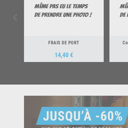
FRAIS DE PORT
Co
14,40 €
Prix