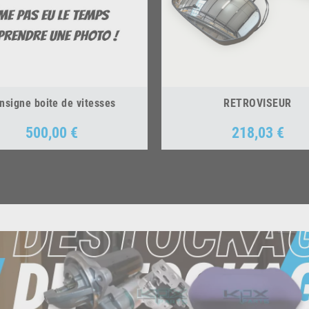
nsigne boite de vitesses
RETROVISEUR
500,00 €
218,03 €
Prix
Prix