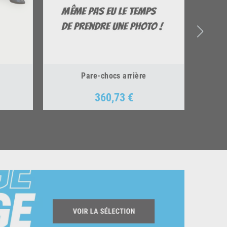
Pare-chocs arrière
360,73 €
Prix