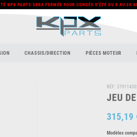
ÉTÉ KPX PARTS SERA FERMÉE POUR CONGÉS D'ÉTÉ DU 8 AU 30 A
SION
CHASSIS/DIRECTION
PIÈCES MOTEUR
RÉF:
37911430
JEU DE
315,19 
Modèles compat