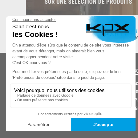
ESPACE DE STOCKAGE
L
8.500 produits en stock
De
CATÉG
CARROS
CHASSIS
03.85.32.96.74
ECHAPP
FREINAG
© 2026 -
KPX PARTS
- SITE CRÉÉ PAR
LET'S CLIC