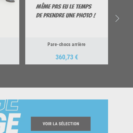
Pare-chocs arrière
360,73 €
Prix