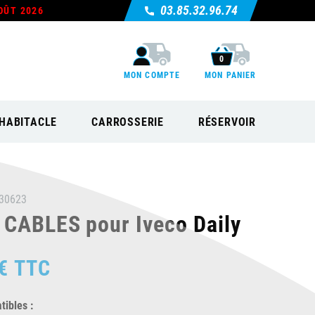
03.85.32.96.74
OÛT 2026
0
MON COMPTE
MON PANIER
HABITACLE
CARROSSERIE
RÉSERVOIR
30623
 CABLES pour Iveco Daily
€
TTC
ibles :