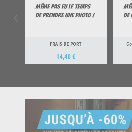
FRAIS DE PORT
Co
14,40 €
Prix