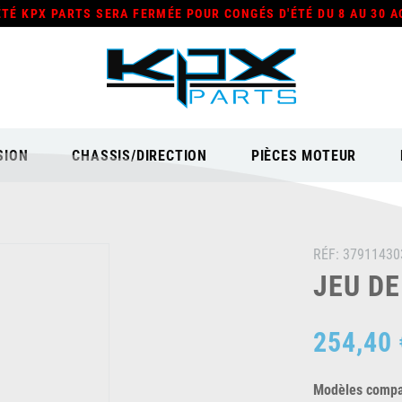
ÉTÉ KPX PARTS SERA FERMÉE POUR CONGÉS D'ÉTÉ DU 8 AU 30 A
SION
CHASSIS/DIRECTION
PIÈCES MOTEUR
RÉF:
37911430
JEU DE
254,40 
Modèles compat