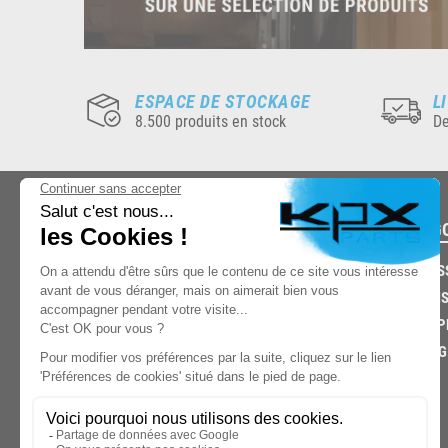
ESPACE DE STOCKAGE
L
8.500 produits en stock
De
CATÉG
CARROS
CHASSIS
03.85.32.96.74
ECHAPP
FREINAG
© 2026 -
KPX PARTS
- SITE CRÉÉ PAR
LET'S CLIC