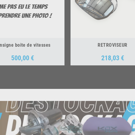
nsigne boite de vitesses
RETROVISEUR
500,00 €
218,03 €
Prix
Prix