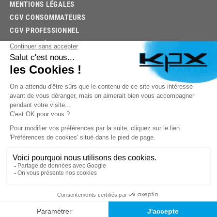
MENTIONS LÉGALES
CGV CONSOMMATEURS
CGV PROFESSIONNEL
ACTUALITÉS
03.85.32.96.74
© 2026 -
KPX PARTS
- SITE CRÉÉ PAR
LET'S CLIC
TROUVEZ LA BONNE PIÈCE RAPIDEMENT
03.85.32.96.74