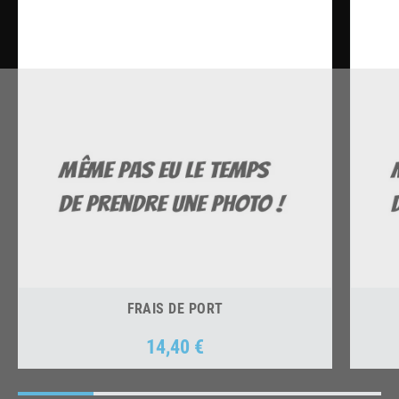
FRAIS DE PORT
14,40 €
Prix