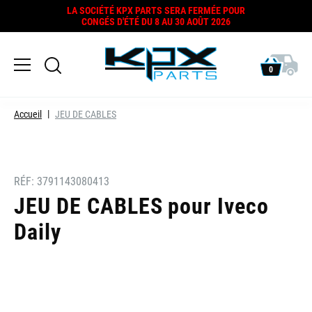
LA SOCIÉTÉ KPX PARTS SERA FERMÉE POUR
CONGÉS D'ÉTÉ DU 8 AU 30 AOÛT 2026
0
Accueil
JEU DE CABLES
RÉF:
3791143080413
JEU DE CABLES pour Iveco
Daily