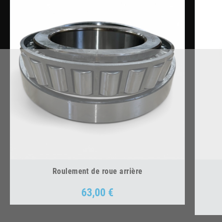
Roulement de roue arrière
63,00 €
Prix