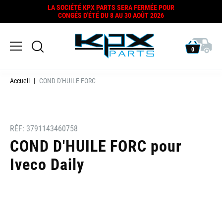
LA SOCIÉTÉ KPX PARTS SERA FERMÉE POUR
CONGÉS D'ÉTÉ DU 8 AU 30 AOÛT 2026
0
Accueil
COND D'HUILE FORC
RÉF:
3791143460758
COND D'HUILE FORC pour
Iveco Daily