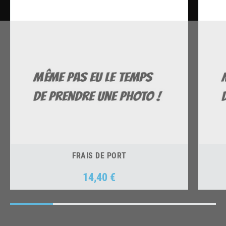
FRAIS DE PORT
14,40 €
Prix