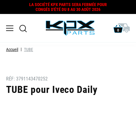
LA SOCIÉTÉ KPX PARTS SERA FERMÉE POUR
CONGÉS D'ÉTÉ DU 8 AU 30 AOÛT 2026
0
Accueil
TUBE
RÉF:
3791143470252
TUBE pour Iveco Daily