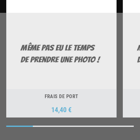
FRAIS DE PORT
14,40 €
Prix