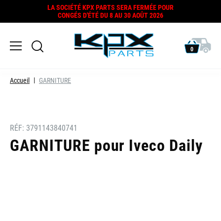
LA SOCIÉTÉ KPX PARTS SERA FERMÉE POUR
CONGÉS D'ÉTÉ DU 8 AU 30 AOÛT 2026
0
Accueil
GARNITURE
RÉF:
3791143840741
GARNITURE pour Iveco Daily