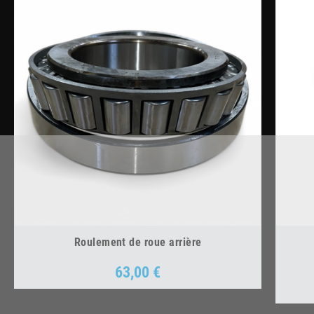
Roulement de roue arrière
63,00 €
Prix