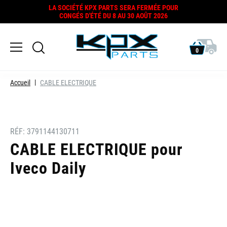
LA SOCIÉTÉ KPX PARTS SERA FERMÉE POUR
CONGÉS D'ÉTÉ DU 8 AU 30 AOÛT 2026
0
Accueil
CABLE ELECTRIQUE
RÉF:
3791144130711
CABLE ELECTRIQUE pour
Iveco Daily