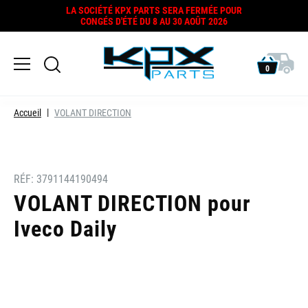
LA SOCIÉTÉ KPX PARTS SERA FERMÉE POUR
CONGÉS D'ÉTÉ DU 8 AU 30 AOÛT 2026
0
Accueil
VOLANT DIRECTION
RÉF:
3791144190494
VOLANT DIRECTION pour
Iveco Daily