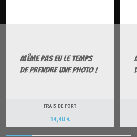
FRAIS DE PORT
14,40 €
Prix