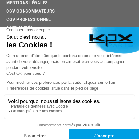
MENTIONS LÉGALES
CGV CONSOMMATEURS
CGV PROFESSIONNEL
ACTUALITÉS
03.85.32.96.74
© 2026 -
KPX PARTS
- SITE CRÉÉ PAR
LET'S CLIC
TROUVEZ LA BONNE PIÈCE RAPIDEMENT
03.85.32.96.74