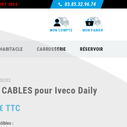
03.85.32.96.74
OÛT 2026
0
MON COMPTE
MON PANIER
HABITACLE
CARROSSERIE
RÉSERVOIR
50202
 CABLES pour Iveco Daily
€
TTC
ibles :