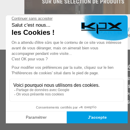
ESPACE DE STOCKAGE
L
8.500 produits en stock
De
CATÉG
CARROS
CHASSIS
03.85.32.96.74
ECHAPP
FREINAG
© 2026 -
KPX PARTS
- SITE CRÉÉ PAR
LET'S CLIC