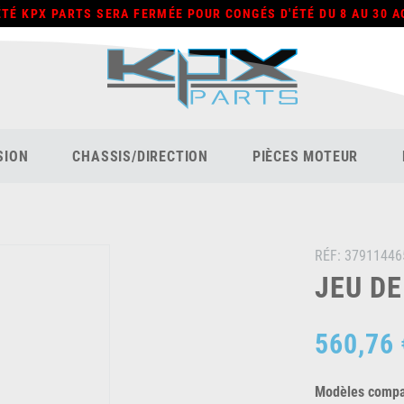
ÉTÉ KPX PARTS SERA FERMÉE POUR CONGÉS D'ÉTÉ DU 8 AU 30 A
SION
CHASSIS/DIRECTION
PIÈCES MOTEUR
RÉF:
37911446
JEU DE
560,76 
Modèles compat