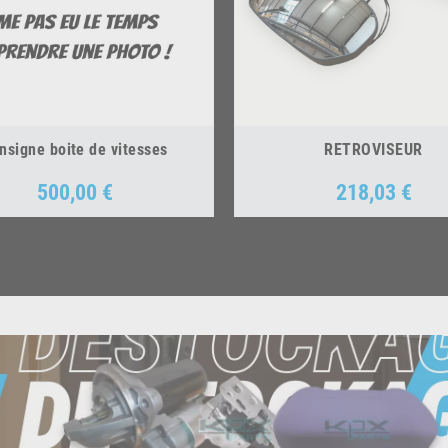
nsigne boite de vitesses
RETROVISEUR
500,00 €
218,03 €
Prix
Prix