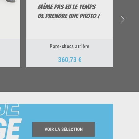
Pare-chocs arrière
360,73 €
Prix