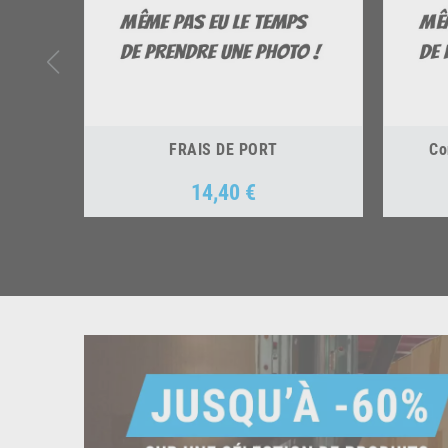
FRAIS DE PORT
Co
14,40 €
Prix