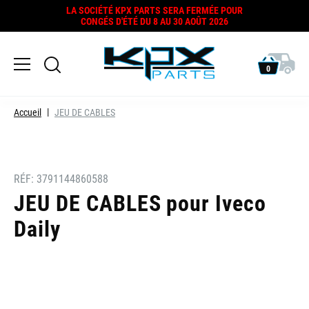
LA SOCIÉTÉ KPX PARTS SERA FERMÉE POUR
CONGÉS D'ÉTÉ DU 8 AU 30 AOÛT 2026
0
Accueil
JEU DE CABLES
RÉF:
3791144860588
JEU DE CABLES pour Iveco
Daily