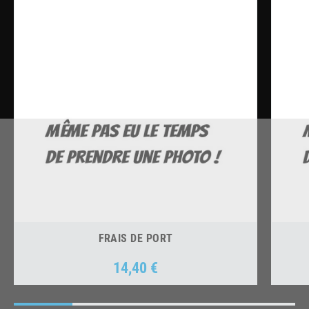
FRAIS DE PORT
14,40 €
Prix