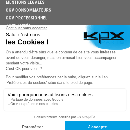
MENTIONS LÉGALES
CGV CONSOMMATEURS
CGV PROFESSIONNEL
ACTUALITÉS
03.85.32.96.74
© 2026 -
KPX PARTS
- SITE CRÉÉ PAR
LET'S CLIC
TROUVEZ LA BONNE PIÈCE RAPIDEMENT
03.85.32.96.74