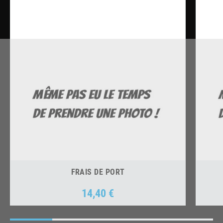
FRAIS DE PORT
14,40 €
Prix