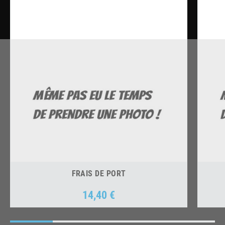
FRAIS DE PORT
14,40 €
Prix