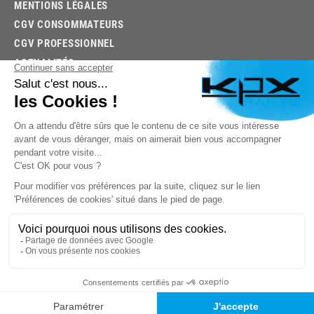
MENTIONS LÉGALES
CGV CONSOMMATEURS
CGV PROFESSIONNEL
ACTUALITÉS
03.85.32.96.74
© 2026 -
KPX PARTS
- SITE CRÉÉ PAR
LET'S CLIC
TROUVEZ LA BONNE PIÈCE RAPIDEMENT
03.85.32.96.74