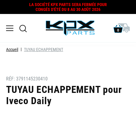
LA SOCIÉTÉ KPX PARTS SERA FERMÉE POUR
CONGÉS D'ÉTÉ DU 8 AU 30 AOÛT 2026
0
Accueil
TUYAU ECHAPPEMENT
RÉF:
3791145230410
TUYAU ECHAPPEMENT pour
Iveco Daily