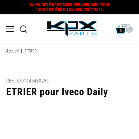
LA SOCIÉTÉ KPX PARTS SERA FERMÉE POUR
CONGÉS D'ÉTÉ DU 8 AU 30 AOÛT 2026
0
Accueil
ETRIER
RÉF:
3791145480259
ETRIER pour Iveco Daily