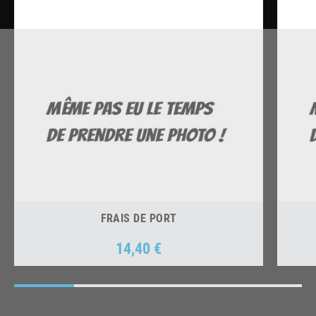
FRAIS DE PORT
14,40 €
Prix