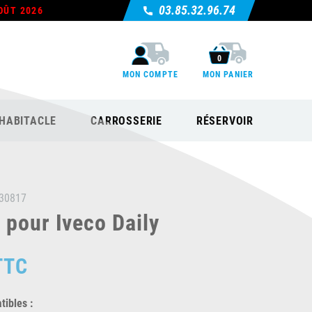
03.85.32.96.74
OÛT 2026
0
MON COMPTE
MON PANIER
HABITACLE
CARROSSERIE
RÉSERVOIR
30817
 pour Iveco Daily
TTC
ibles :