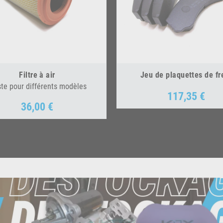
Filtre à air
Jeu de plaquettes de fr
ste pour différents modèles
117,35 €
Prix
36,00 €
Prix