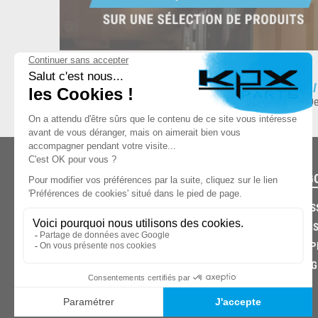
ESPACE DE STOCKAGE
L
8.500 produits en stock
De
CATÉG
CARROS
CHASSIS
03.85.32.96.74
ECHAPP
FREINAG
© 2026 -
KPX PARTS
- SITE CRÉÉ PAR
LET'S CLIC