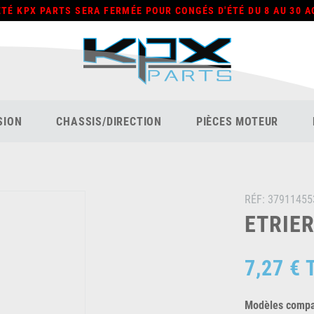
ÉTÉ KPX PARTS SERA FERMÉE POUR CONGÉS D'ÉTÉ DU 8 AU 30 A
SION
CHASSIS/DIRECTION
PIÈCES MOTEUR
RÉF:
37911455
ETRIER
7,27 €
Modèles compat