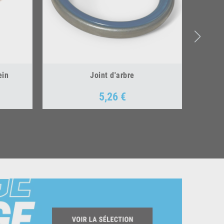
ein
Joint d'arbre
5,26 €
Prix