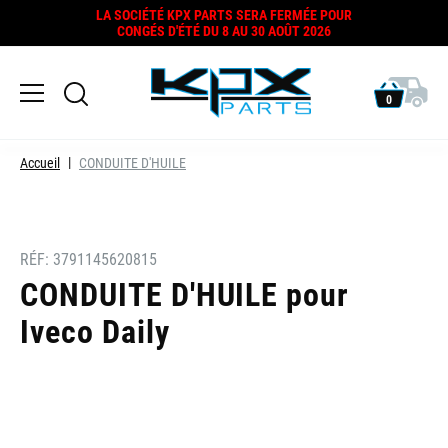
LA SOCIÉTÉ KPX PARTS SERA FERMÉE POUR
CONGÉS D'ÉTÉ DU 8 AU 30 AOÛT 2026
0
Accueil
CONDUITE D'HUILE
RÉF:
3791145620815
CONDUITE D'HUILE pour
Iveco Daily