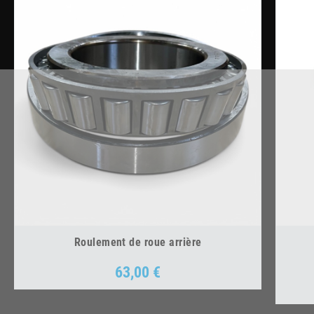
Roulement de roue arrière
63,00 €
Prix