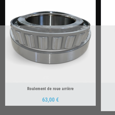
Roulement de roue arrière
63,00 €
Prix