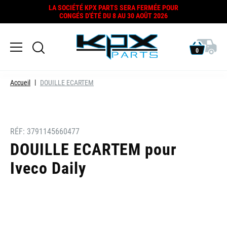
LA SOCIÉTÉ KPX PARTS SERA FERMÉE POUR
CONGÉS D'ÉTÉ DU 8 AU 30 AOÛT 2026
0
Accueil
DOUILLE ECARTEM
RÉF:
3791145660477
DOUILLE ECARTEM pour
Iveco Daily