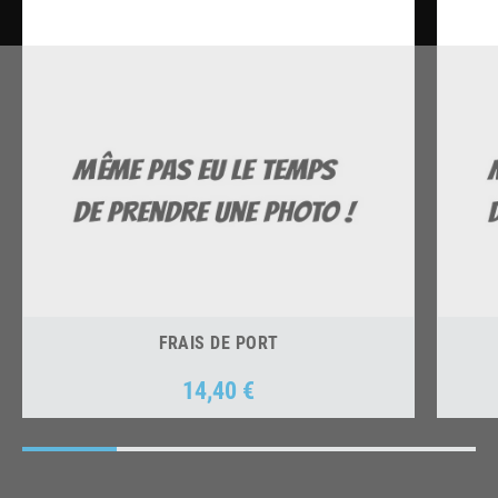
FRAIS DE PORT
14,40 €
Prix