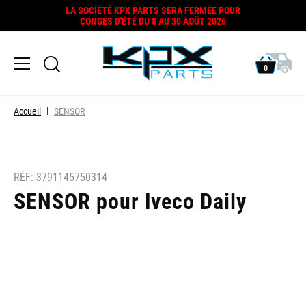
LA SOCIÉTÉ KPX PARTS SERA FERMÉE POUR
CONGÉS D'ÉTÉ DU 8 AU 30 AOÛT 2026
0
Accueil
SENSOR
RÉF:
3791145750314
SENSOR pour Iveco Daily