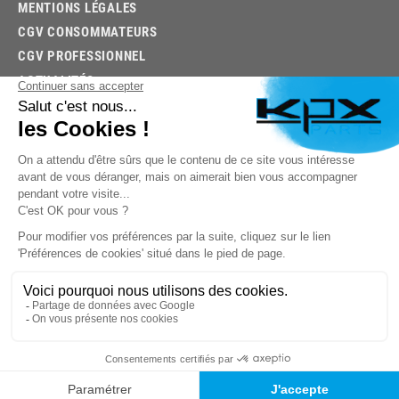
MENTIONS LÉGALES
CGV CONSOMMATEURS
CGV PROFESSIONNEL
ACTUALITÉS
03.85.32.96.74
© 2026 -
KPX PARTS
- SITE CRÉÉ PAR
LET'S CLIC
TROUVEZ LA BONNE PIÈCE RAPIDEMENT
03.85.32.96.74