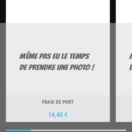
FRAIS DE PORT
14,40 €
Prix