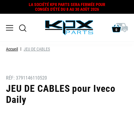
LA SOCIÉTÉ KPX PARTS SERA FERMÉE POUR
CONGÉS D'ÉTÉ DU 8 AU 30 AOÛT 2026
0
Accueil
JEU DE CABLES
RÉF:
3791146110520
JEU DE CABLES pour Iveco
Daily