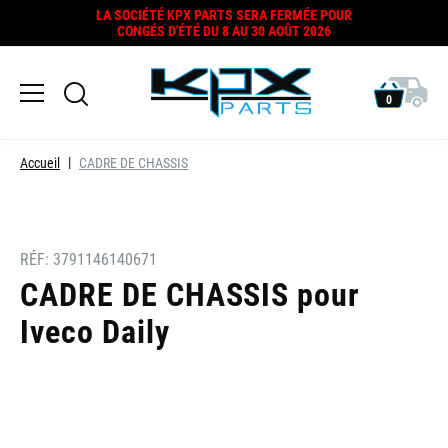
LA SOCIÉTÉ KPX PARTS SERA FERMÉE POUR
CONGÉS D'ÉTÉ DU 8 AU 30 AOÛT 2026
0
Accueil
CADRE DE CHASSIS
RÉF:
3791146140671
CADRE DE CHASSIS pour
Iveco Daily