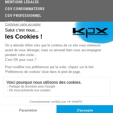
MENTIONS LÉGALES
CGV CONSOMMATEURS
CGV PROFESSIONNEL
ACTUALITÉS
03.85.32.96.74
© 2026 -
KPX PARTS
- SITE CRÉÉ PAR
LET'S CLIC
TROUVEZ LA BONNE PIÈCE RAPIDEMENT
03.85.32.96.74