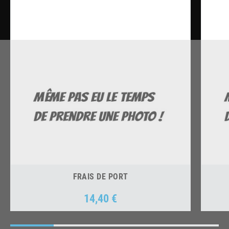
FRAIS DE PORT
14,40 €
Prix