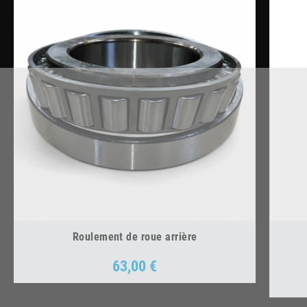
Roulement de roue arrière
63,00 €
Prix