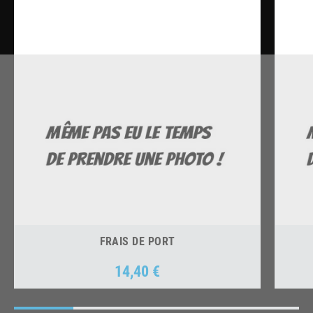
FRAIS DE PORT
14,40 €
Prix