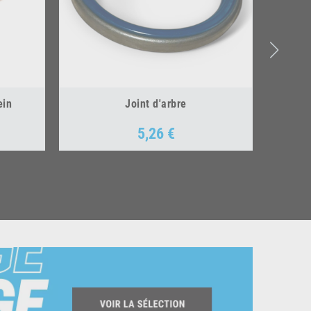
ein
Joint d'arbre
5,26 €
Prix