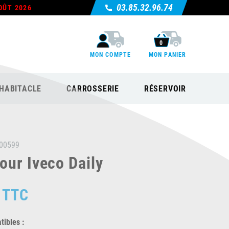
03.85.32.96.74
OÛT 2026
0
MON COMPTE
MON PANIER
HABITACLE
CARROSSERIE
RÉSERVOIR
00599
our Iveco Daily
TTC
ibles :