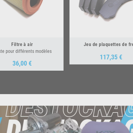
Filtre à air
Jeu de plaquettes de fr
ste pour différents modèles
117,35 €
Prix
36,00 €
Prix