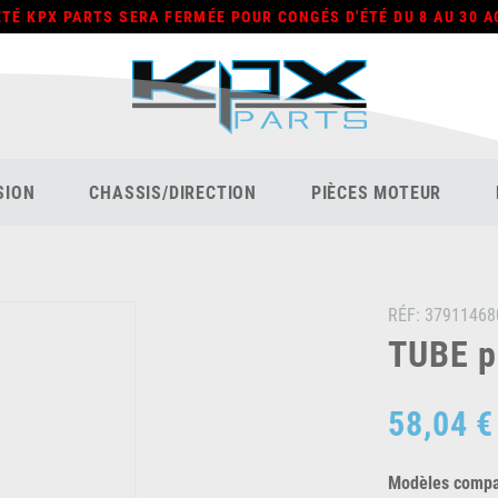
ÉTÉ KPX PARTS SERA FERMÉE POUR CONGÉS D'ÉTÉ DU 8 AU 30 A
SION
CHASSIS/DIRECTION
PIÈCES MOTEUR
RÉF:
37911468
TUBE p
58,04 €
Modèles compat