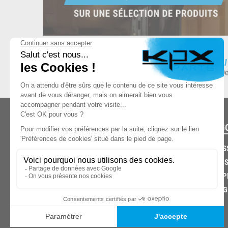
ESPACE DE STOCKAGE
L
8.500 produits en stock
De
CATÉG
CARROS
CHASSIS
03.85.32.96.74
ECHAPP
FREINAG
© 2026 -
KPX PARTS
- SITE CRÉÉ PAR
LET'S CLIC