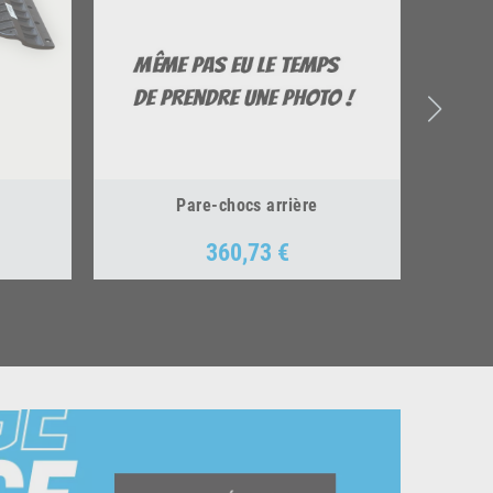
Pare-chocs arrière
360,73 €
Prix