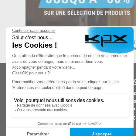
ESPACE DE STOCKAGE
L
8.500 produits en stock
De
CATÉG
CARROS
CHASSIS
03.85.32.96.74
ECHAPP
FREINAG
© 2026 -
KPX PARTS
- SITE CRÉÉ PAR
LET'S CLIC