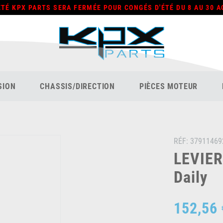
ÉTÉ KPX PARTS SERA FERMÉE POUR CONGÉS D'ÉTÉ DU 8 AU 30 A
SION
CHASSIS/DIRECTION
PIÈCES MOTEUR
RÉF:
37911469
LEVIER
Daily
152,56 