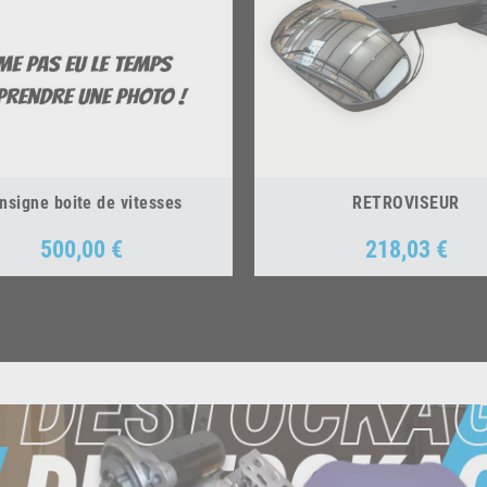
nsigne boite de vitesses
RETROVISEUR
500,00 €
218,03 €
Prix
Prix