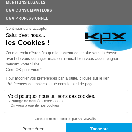
MENTIONS LÉGALES
CGV CONSOMMATEURS
CGV PROFESSIONNEL
ACTUALITÉS
03.85.32.96.74
© 2026 -
KPX PARTS
- SITE CRÉÉ PAR
LET'S CLIC
TROUVEZ LA BONNE PIÈCE RAPIDEMENT
03.85.32.96.74