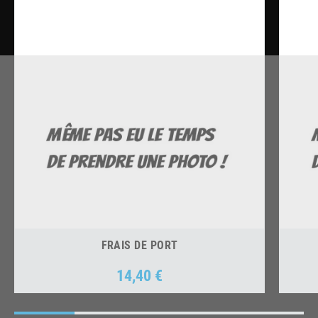
FRAIS DE PORT
14,40 €
Prix