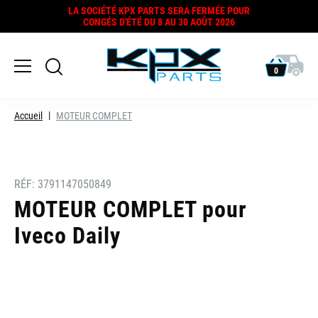
LA SOCIÉTÉ KPX PARTS SERA FERMÉE POUR
CONGÉS D'ÉTÉ DU 8 AU 30 AOÛT 2026
0
Accueil
MOTEUR COMPLET
RÉF:
3791147050849
MOTEUR COMPLET pour
Iveco Daily