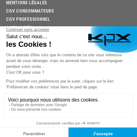
MENTIONS LÉGALES
CGV CONSOMMATEURS
CGV PROFESSIONNEL
ACTUALITÉS
03.85.32.96.74
© 2026 -
KPX PARTS
- SITE CRÉÉ PAR
LET'S CLIC
TROUVEZ LA BONNE PIÈCE RAPIDEMENT
03.85.32.96.74