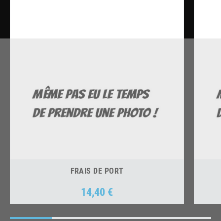
FRAIS DE PORT
14,40 €
Prix