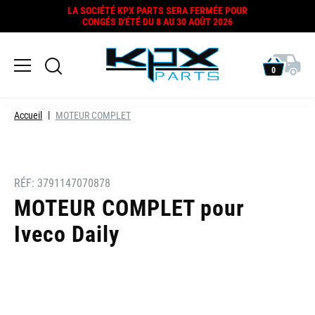
LA SOCIÉTÉ KPX PARTS SERA FERMÉE POUR
CONGÉS D'ÉTÉ DU 8 AU 30 AOÛT 2026
0
Accueil
MOTEUR COMPLET
RÉF:
3791147070878
MOTEUR COMPLET pour
Iveco Daily