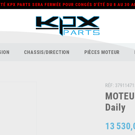
ÉTÉ KPX PARTS SERA FERMÉE POUR CONGÉS D'ÉTÉ DU 8 AU 30 A
SION
CHASSIS/DIRECTION
PIÈCES MOTEUR
RÉF:
37911471
MOTEUR
Daily
13 530,