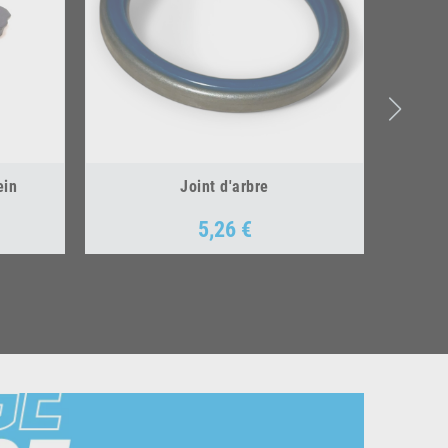
ein
Joint d'arbre
5,26 €
Prix