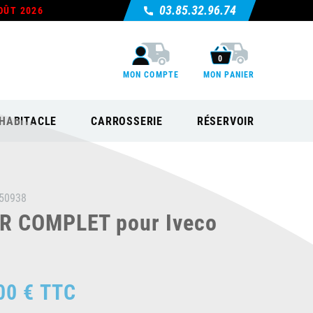
03.85.32.96.74
OÛT 2026
0
MON COMPTE
MON PANIER
HABITACLE
CARROSSERIE
RÉSERVOIR
50938
 COMPLET pour Iveco
00 €
TTC