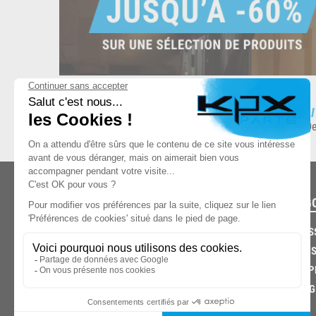
ESPACE DE STOCKAGE
L
8.500 produits en stock
De
CATÉG
CARROS
CHASSIS
03.85.32.96.74
ECHAPP
FREINAG
© 2026 -
KPX PARTS
- SITE CRÉÉ PAR
LET'S CLIC