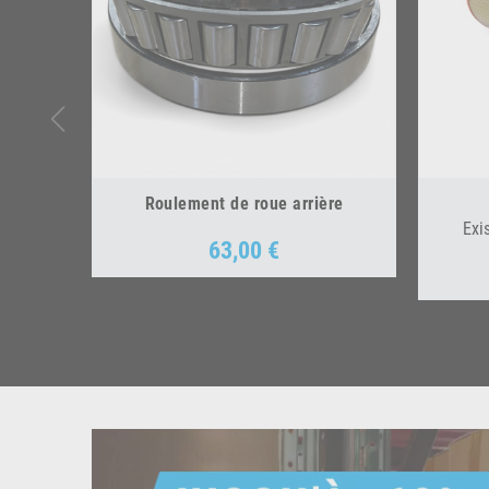
Roulement de roue arrière
Exi
63,00 €
Prix