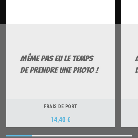
FRAIS DE PORT
14,40 €
Prix