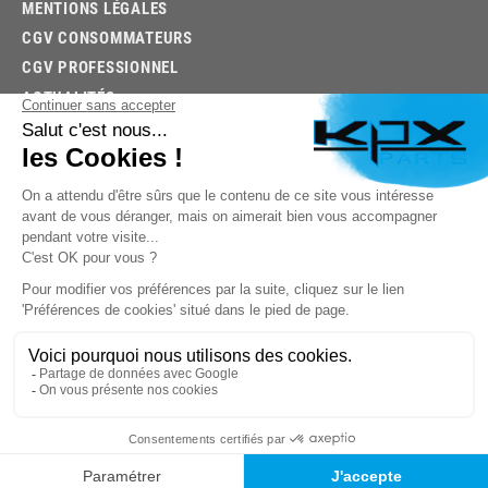
MENTIONS LÉGALES
CGV CONSOMMATEURS
CGV PROFESSIONNEL
ACTUALITÉS
03.85.32.96.74
© 2026 -
KPX PARTS
- SITE CRÉÉ PAR
LET'S CLIC
TROUVEZ LA BONNE PIÈCE RAPIDEMENT
03.85.32.96.74