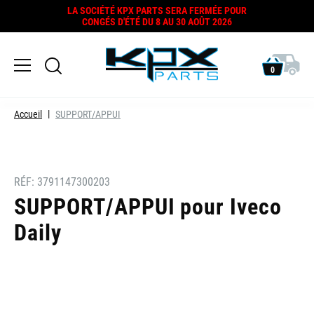
LA SOCIÉTÉ KPX PARTS SERA FERMÉE POUR
CONGÉS D'ÉTÉ DU 8 AU 30 AOÛT 2026
0
Accueil
SUPPORT/APPUI
RÉF:
3791147300203
SUPPORT/APPUI pour Iveco
Daily