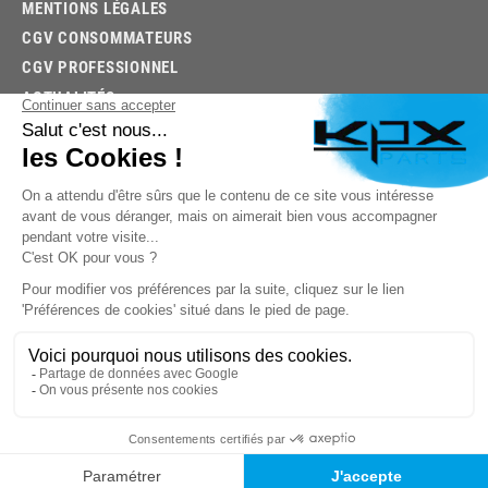
MENTIONS LÉGALES
CGV CONSOMMATEURS
CGV PROFESSIONNEL
ACTUALITÉS
03.85.32.96.74
© 2026 -
KPX PARTS
- SITE CRÉÉ PAR
LET'S CLIC
TROUVEZ LA BONNE PIÈCE RAPIDEMENT
03.85.32.96.74