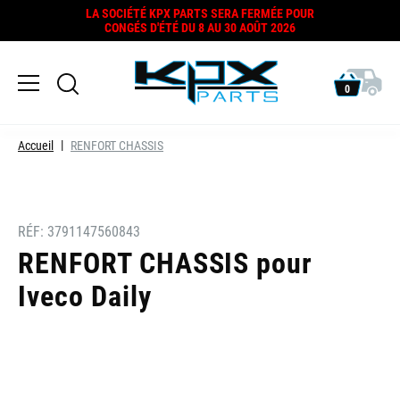
LA SOCIÉTÉ KPX PARTS SERA FERMÉE POUR
CONGÉS D'ÉTÉ DU 8 AU 30 AOÛT 2026
0
Accueil
RENFORT CHASSIS
RÉF:
3791147560843
RENFORT CHASSIS pour
Iveco Daily