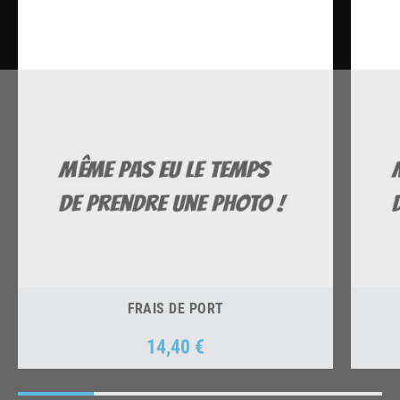
FRAIS DE PORT
14,40 €
Prix