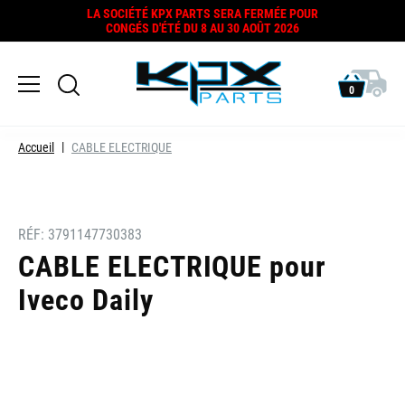
LA SOCIÉTÉ KPX PARTS SERA FERMÉE POUR
CONGÉS D'ÉTÉ DU 8 AU 30 AOÛT 2026
0
Accueil
CABLE ELECTRIQUE
RÉF:
3791147730383
CABLE ELECTRIQUE pour
Iveco Daily