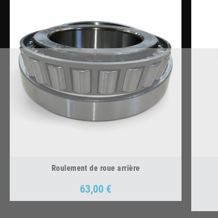
Roulement de roue arrière
63,00 €
Prix