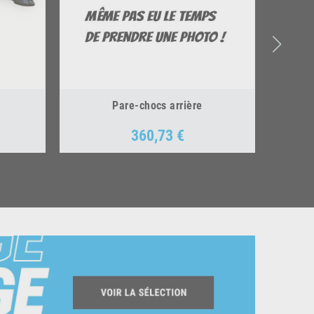
Pare-chocs arrière
360,73 €
Prix