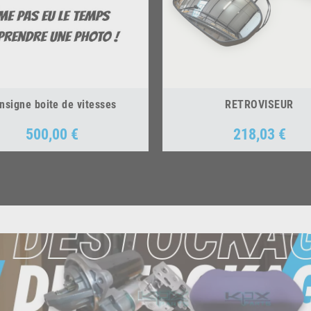
nsigne boite de vitesses
RETROVISEUR
500,00 €
218,03 €
Prix
Prix