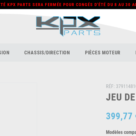
ÉTÉ KPX PARTS SERA FERMÉE POUR CONGÉS D'ÉTÉ DU 8 AU 30 A
SION
CHASSIS/DIRECTION
PIÈCES MOTEUR
RÉF:
37911481
JEU DE
399,77 
Modèles compat