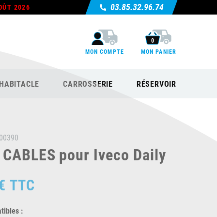
03.85.32.96.74
OÛT 2026
0
MON COMPTE
MON PANIER
HABITACLE
CARROSSERIE
RÉSERVOIR
00390
 CABLES pour Iveco Daily
€
TTC
ibles :