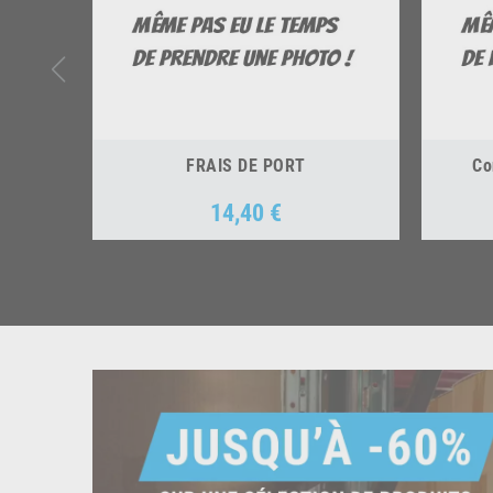
FRAIS DE PORT
Co
14,40 €
Prix