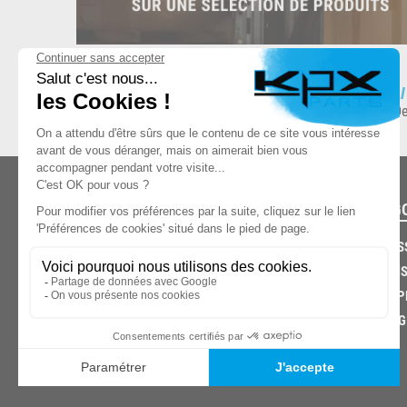
ESPACE DE STOCKAGE
L
8.500 produits en stock
De
CATÉG
CARROS
CHASSIS
03.85.32.96.74
ECHAPP
FREINAG
© 2026 -
KPX PARTS
- SITE CRÉÉ PAR
LET'S CLIC