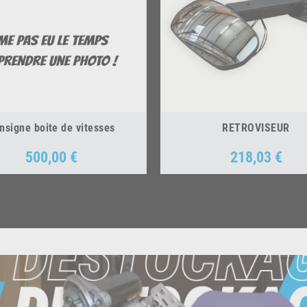
nsigne boite de vitesses
RETROVISEUR
500,00 €
218,03 €
Prix
Prix