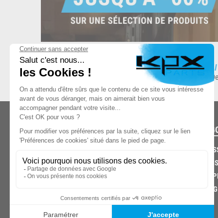
ESPACE DE STOCKAGE
L
8.500 produits en stock
De
CATÉG
CARROS
CHASSIS
03.85.32.96.74
ECHAPP
FREINAG
© 2026 -
KPX PARTS
- SITE CRÉÉ PAR
LET'S CLIC