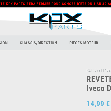
ÉTÉ KPX PARTS SERA FERMÉE POUR CONGÉS D'ÉTÉ DU 8 AU 30 A
SION
CHASSIS/DIRECTION
PIÈCES MOTEUR
RÉF:
37911482
REVET
Iveco D
14,99 €