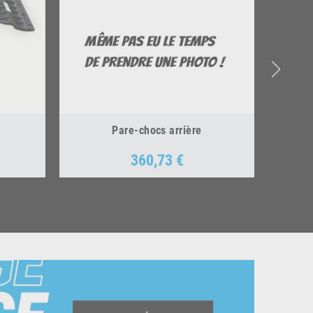
Pare-chocs arrière
360,73 €
Prix