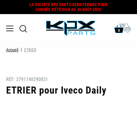
LA SOCIÉTÉ KPX PARTS SERA FERMÉE POUR
CONGÉS D'ÉTÉ DU 8 AU 30 AOÛT 2026
0
Accueil
ETRIER
RÉF:
3791148290831
ETRIER pour Iveco Daily