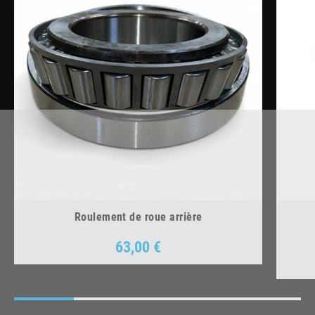
Roulement de roue arrière
63,00 €
Prix