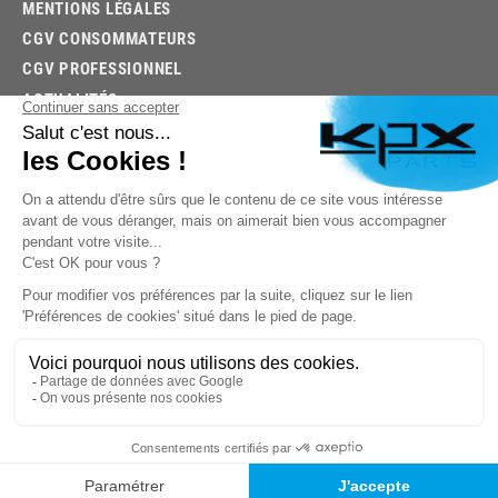
MENTIONS LÉGALES
CGV CONSOMMATEURS
CGV PROFESSIONNEL
ACTUALITÉS
03.85.32.96.74
© 2026 -
KPX PARTS
- SITE CRÉÉ PAR
LET'S CLIC
TROUVEZ LA BONNE PIÈCE RAPIDEMENT
03.85.32.96.74