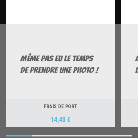
FRAIS DE PORT
14,40 €
Prix