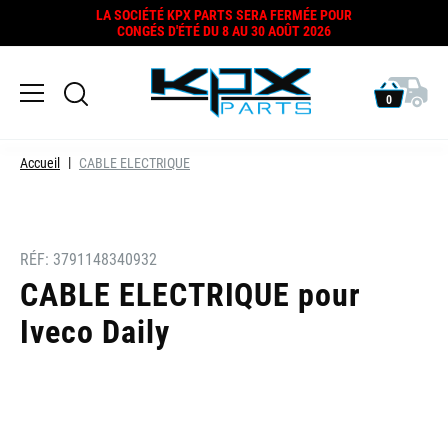
LA SOCIÉTÉ KPX PARTS SERA FERMÉE POUR
CONGÉS D'ÉTÉ DU 8 AU 30 AOÛT 2026
0
Accueil
CABLE ELECTRIQUE
RÉF:
3791148340932
CABLE ELECTRIQUE pour
Iveco Daily