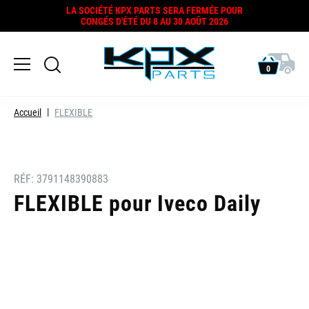
LA SOCIÉTÉ KPX PARTS SERA FERMÉE POUR
CONGÉS D'ÉTÉ DU 8 AU 30 AOÛT 2026
0
Accueil
FLEXIBLE
RÉF:
3791148390883
FLEXIBLE pour Iveco Daily