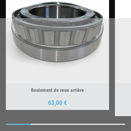
Roulement de roue arrière
63,00 €
Prix