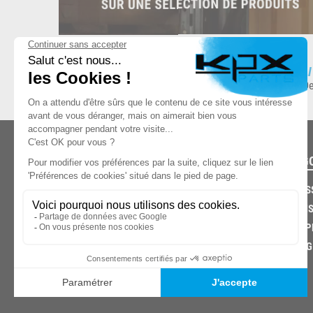
ESPACE DE STOCKAGE
L
8.500 produits en stock
De
CATÉG
CARROS
CHASSIS
03.85.32.96.74
ECHAPP
FREINAG
© 2026 -
KPX PARTS
- SITE CRÉÉ PAR
LET'S CLIC