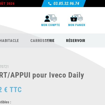
03.85.32.96.74
OÛT 2026
0
MON COMPTE
MON PANIER
HABITACLE
CARROSSERIE
RÉSERVOIR
70721
T/APPUI pour Iveco Daily
2 €
TTC
ibles :