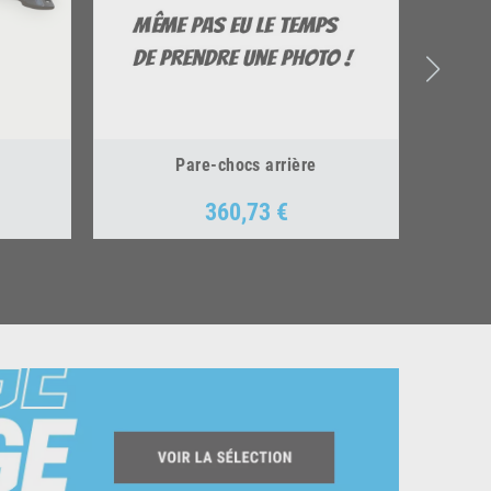
Pare-chocs arrière
360,73 €
Prix