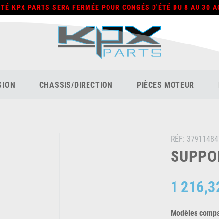
ÉTÉ KPX PARTS SERA FERMÉE POUR CONGÉS D'ÉTÉ DU 8 AU 30 A
SION
CHASSIS/DIRECTION
PIÈCES MOTEUR
RÉF:
37911484
SUPPOR
1 216,3
Modèles compat