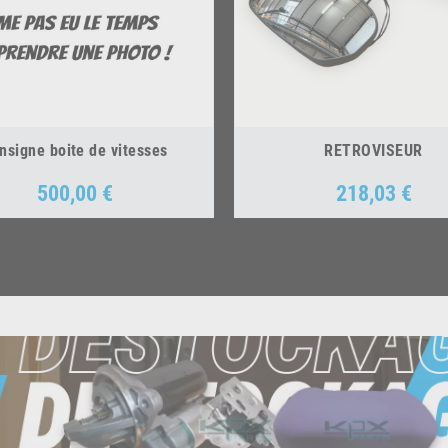
nsigne boite de vitesses
RETROVISEUR
500,00 €
218,03 €
Prix
Prix