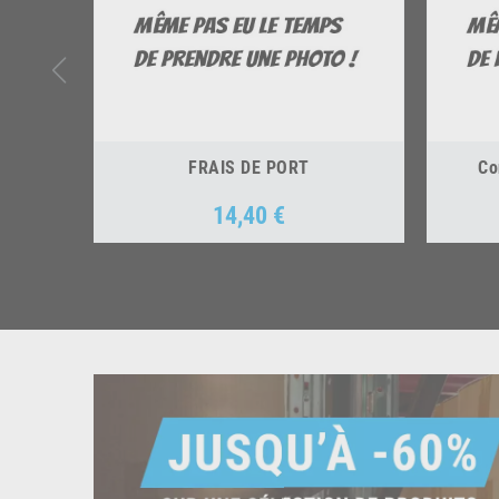
FRAIS DE PORT
Co
14,40 €
Prix