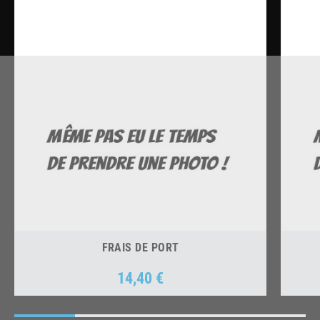
FRAIS DE PORT
14,40 €
Prix