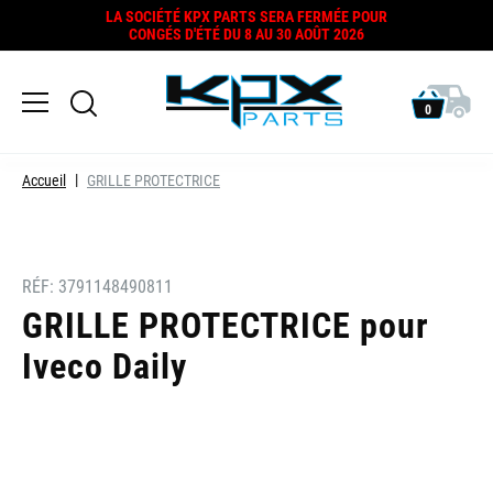
LA SOCIÉTÉ KPX PARTS SERA FERMÉE POUR
CONGÉS D'ÉTÉ DU 8 AU 30 AOÛT 2026
0
Accueil
GRILLE PROTECTRICE
RÉF:
3791148490811
GRILLE PROTECTRICE pour
Iveco Daily