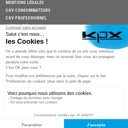
MENTIONS LÉGALES
CGV CONSOMMATEURS
CGV PROFESSIONNEL
ACTUALITÉS
03.85.32.96.74
© 2026 -
KPX PARTS
- SITE CRÉÉ PAR
LET'S CLIC
TROUVEZ LA BONNE PIÈCE RAPIDEMENT
03.85.32.96.74