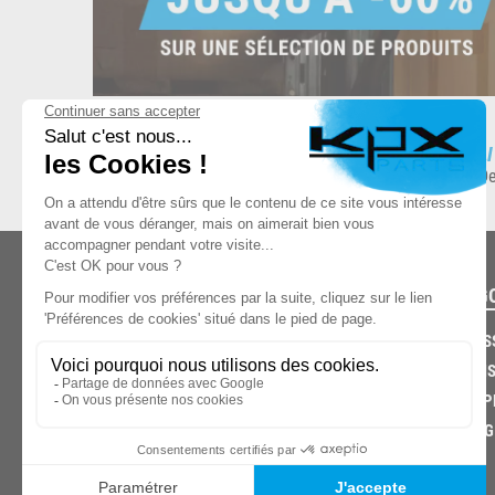
ESPACE DE STOCKAGE
L
8.500 produits en stock
De
CATÉG
CARROS
CHASSIS
03.85.32.96.74
ECHAPP
FREINAG
© 2026 -
KPX PARTS
- SITE CRÉÉ PAR
LET'S CLIC