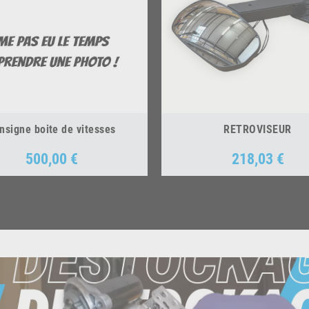
nsigne boite de vitesses
RETROVISEUR
500,00 €
218,03 €
Prix
Prix