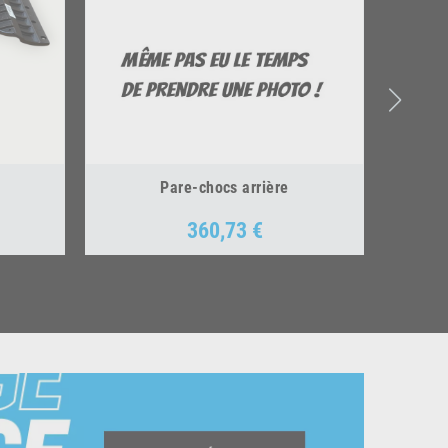
Pare-chocs arrière
360,73 €
Prix