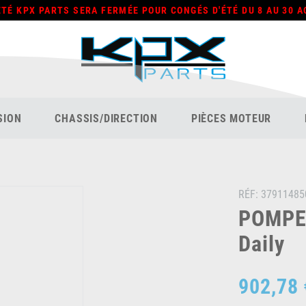
ÉTÉ KPX PARTS SERA FERMÉE POUR CONGÉS D'ÉTÉ DU 8 AU 30 A
SION
CHASSIS/DIRECTION
PIÈCES MOTEUR
RÉF:
37911485
POMPE 
Daily
902,78 