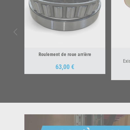
Roulement de roue arrière
Exi
63,00 €
Prix