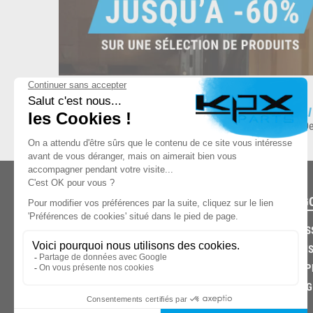
ESPACE DE STOCKAGE
L
8.500 produits en stock
De
CATÉG
CARROS
CHASSIS
03.85.32.96.74
ECHAPP
FREINAG
© 2026 -
KPX PARTS
- SITE CRÉÉ PAR
LET'S CLIC