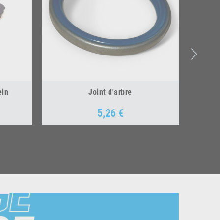
ein
Joint d'arbre
5,26 €
Prix