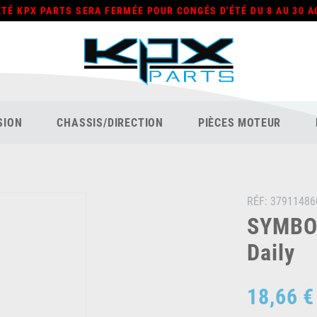
ÉTÉ KPX PARTS SERA FERMÉE POUR CONGÉS D'ÉTÉ DU 8 AU 30 A
SION
CHASSIS/DIRECTION
PIÈCES MOTEUR
RÉF:
37911486
SYMBOL
Daily
18,66 €